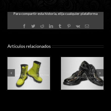
Para compartir esta historia, elija cualquier plataforma
Facebook
Twitter
Reddit
LinkedIn
Tumblr
Pinterest
Vk
Correo
electrónico
Artículos relacionados
Bota para banda
Zapato de charol
marcial