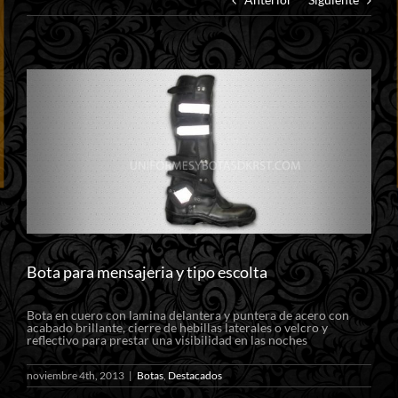
Ver
imagen
más
grande
Bota para mensajeria y tipo escolta
Bota en cuero con lamina delantera y puntera de acero con
acabado brillante, cierre de hebillas laterales o velcro y
reflectivo para prestar una visibilidad en las noches
noviembre 4th, 2013
|
Botas
,
Destacados