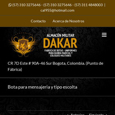
Saltar
(57) 310 3275646
-
(57) 310 3275646
-
(57) 311 4848003
|
al
contenido
cal955@hotmail.com
Contacto
Acerca de Nosotros
CR 7D Este # 90A-46 Sur Bogota, Colombia. (Punto de
Fábrica)
Bota para mensajeria y tipo escolta
Anterior
Siguiente