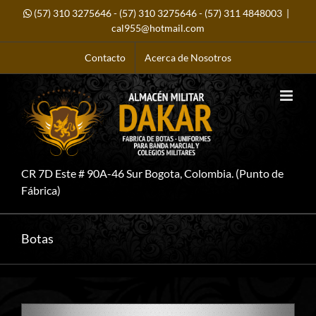
Saltar
(57) 310 3275646
-
(57) 310 3275646
-
(57) 311 4848003
|
al
contenido
cal955@hotmail.com
Contacto
Acerca de Nosotros
CR 7D Este # 90A-46 Sur Bogota, Colombia. (Punto de
Fábrica)
Botas