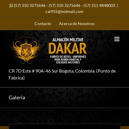
Saltar
(57) 310 3275646
-
(57) 310 3275646
-
(57) 311 4848003
|
al
contenido
cal955@hotmail.com
Contacto
Acerca de Nosotros
CR 7D Este # 90A-46 Sur Bogota, Colombia. (Punto de
Fábrica)
Galería