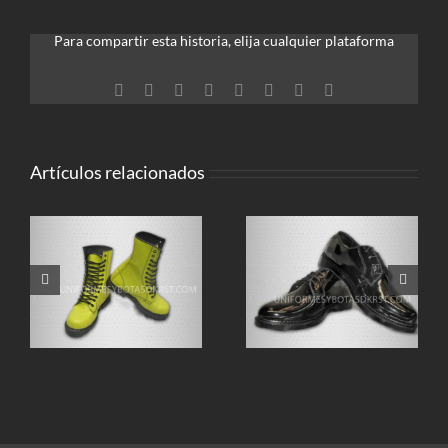
Para compartir esta historia, elija cualquier plataforma
Facebook
Twitter
Reddit
LinkedIn
Tumblr
Pinterest
Vk
Correo
electrónico
Artículos relacionados
Bota para banda
Zapato de charol
marcial