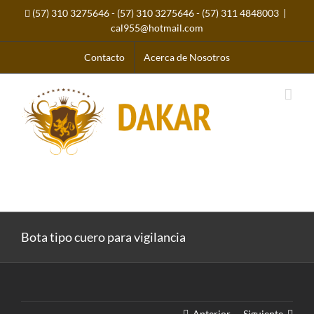
Saltar
(57) 310 3275646
-
(57) 310 3275646
-
(57) 311 4848003
|
al
contenido
cal955@hotmail.com
Contacto
Acerca de Nosotros
CR 7D Este # 90A-46 Sur Bogota, Colombia. (Punto de
Fábrica)
Bota tipo cuero para vigilancia
Anterior
Siguiente