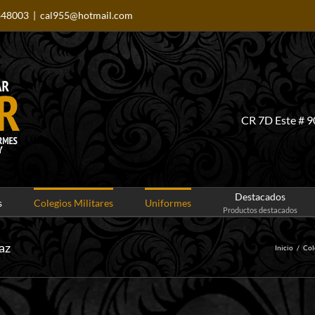
848003
|
cal955@hotmail.com
CR 7D Este # 9
Destacados
s
Colegios Militares
Uniformes
Productos destacados
az
Inicio
/
Col