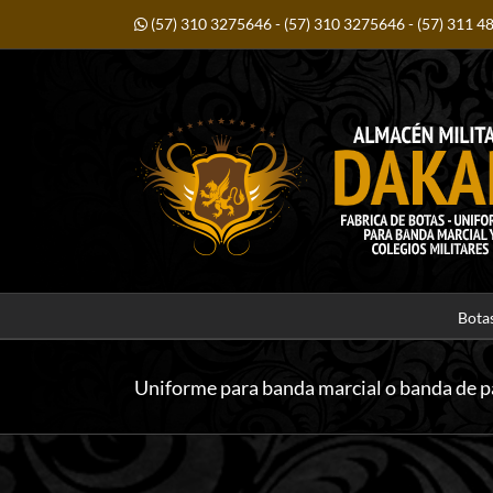
Saltar
al
(57) 310 3275646
-
(57) 310 3275646
-
(57) 311 4
contenido
Bota
Uniforme para banda marcial o banda de p