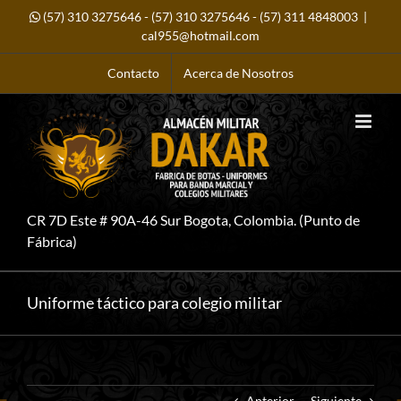
Saltar
(57) 310 3275646
-
(57) 310 3275646
-
(57) 311 4848003
|
al
contenido
cal955@hotmail.com
Contacto
Acerca de Nosotros
CR 7D Este # 90A-46 Sur Bogota, Colombia. (Punto de
Fábrica)
Uniforme táctico para colegio militar
Anterior
Siguiente