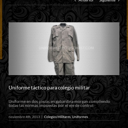
Ver
imagen
más
grande
Uniforme táctico para colegio militar
Uniforme en dos piezas en gabardina morgan cumpliendo
todas las normas impuestas por el eje de control
noviembre 4th, 2013
|
Colegios Militares
,
Uniformes